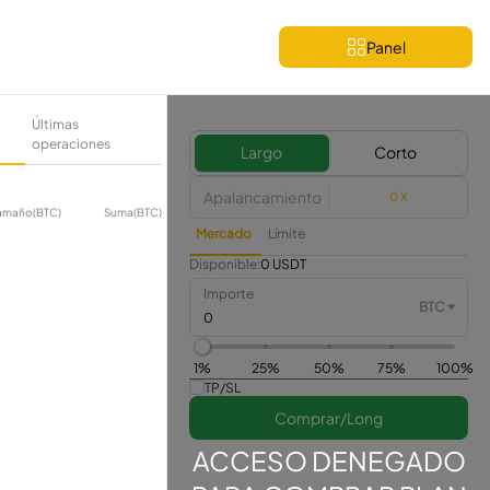
Panel
Últimas
operaciones
Largo
Corto
Apalancamiento
0 X
amaño(BTC)
Suma(BTC)
Mercado
Límite
Disponible:
0 USDT
Importe
BTC
1%
25%
50%
75%
100%
TP/SL
Comprar/Long
ACCESO DENEGADO