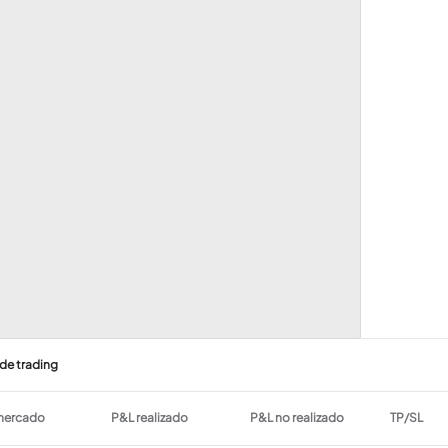
 de trading
 mercado
P&L realizado
P&L no realizado
TP/SL