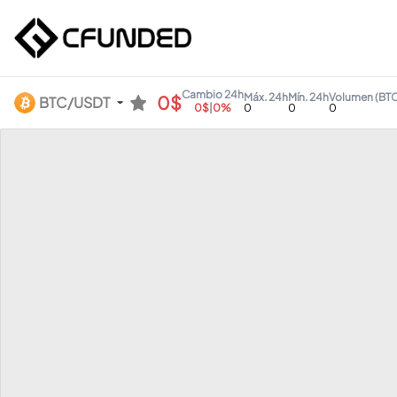
Cambio 24h
Máx. 24h
Mín. 24h
Volumen (BTC
0$
BTC/USDT
0$
|
0%
0
0
0