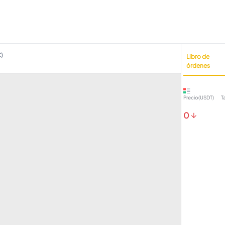
)
Libro de
órdenes
Precio(USDT)
T
0