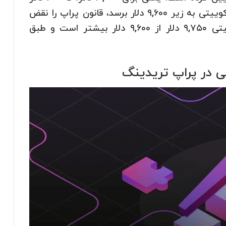
مجاز به ریسک و ضرر هستید. یعنی اگر اکوییتی به زیر ۹,۶۰۰ دلار برسد، قانون پراپ را نقض
کرده‌اید. اگر ۲۵۰ دلار ضرر کرده‌اید، اکوییتی ۹,۷۵۰ دلار از ۹,۶۰۰ دلار بیشتر است و طبق
ی در پراپ تریدینگ