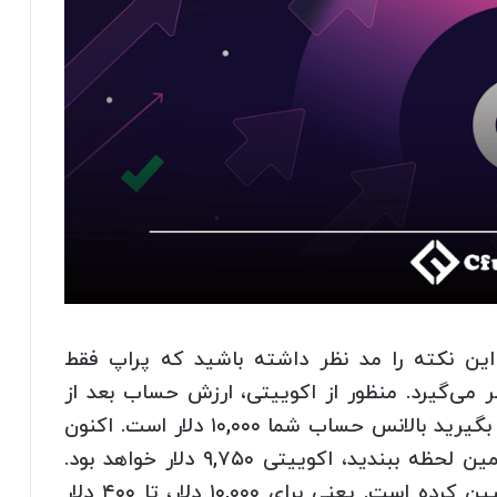
floating Risk در پراپ این نکته را مد نظر داشته باشید که پراپ فقط
 می‌گیرد. منظور از اکوییتی، ارزش حساب بعد از
بسته شدن معامله است. برای مثال در نظر بگیرید بالانس حساب شما ۱۰,۰۰۰ دلار است. اکنون
۲۵۰ دلار ضرر کرده‌اید. اگر معامله را در همین لحظه ببندید، اکوییتی ۹,۷۵۰ دلار خواهد بود.
فرض کنید پراپ ریسک شناور ۴ درصد تعیین کرده است. یعنی برای ۱۰,۰۰۰ دلار، تا ۴۰۰ دلار