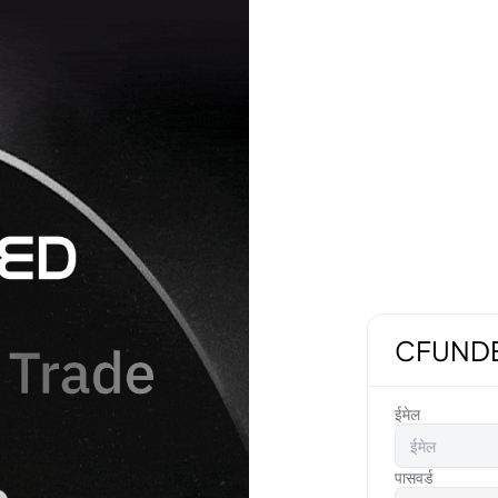
CFUNDED 
ईमेल
पासवर्ड