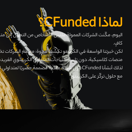
لماذا CFunded؟
اليوم، مكّنت الشركات الممولة ملايين الأشخاص من التحوّل إلى م
كافٍ.
لكن خبرتنا الواسعة في الكريبتو تكشف فجوة: معظم الشركات تخد
منصات كلاسيكية، دون تلبية احتياجات المتداول الكريبتوي الفريدة
لذلك أنشأنا CFunded: أول شركة ملكية مصممة حصريًا لمت
مع حلول تركّز على الكريبتو.