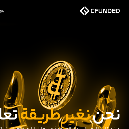
برو
نحن
نغير طريقة
تعا