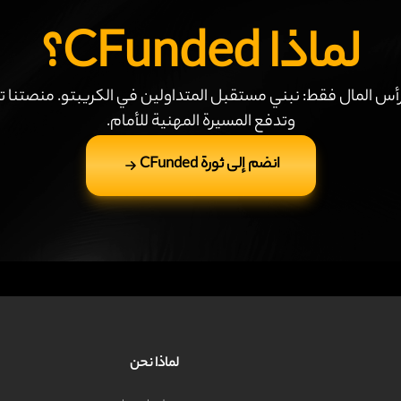
لماذا CFunded؟
C لا نمنح رأس المال فقط: نبني مستقبل المتداولين في الكريبتو. منص
وتدفع المسيرة المهنية للأمام.
انضم إلى ثورة CFunded
لماذا نحن