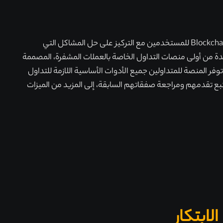
CFunded هي بيئة تهدف إلى خدمة المتداولين بالأدوات والمرافق التي تعزز مهاراتهم وخبراتهم التجارية. من خلال السعي لتبسيط تقنية Blockchain للمستخدمين مع التركيز على حل المشاكل التي
خلال تقديم واحدة من أولى منصات التداول الخاصة بالعملات المشفرة وأدوات ممارسة التداول. CFunded هي واحدة من أولى منصات التداول الخاصة بالعملات المشفرة، المصممة
ر المنصة للمتداولين جميع الأدوات الأساسية اللازمة للتداول
ع تقدمهم ومراجعة صفقاتهم السابقة، إلى المزيد من الميزات
لابتكار