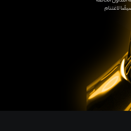
 التداول الخاصة
صًا لاغتنام