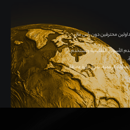
تداولين محترفين دون رأس مال
م الأسواق التقليدية وتستخدم
.
داولي العملات الرقمية، تمزج خبرة عميقة