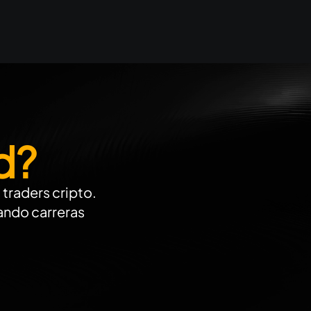
d?
traders cripto.
ando carreras