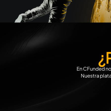
¿
En CFunded no 
Nuestra plat