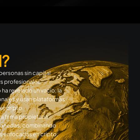
d?
personas sin capital
rs profesionales.
ha revelado un vacío: la
nales y usan plataformas
er cripto.
a firma propietaria
omonedas, combinando
s enfocadas en cripto.