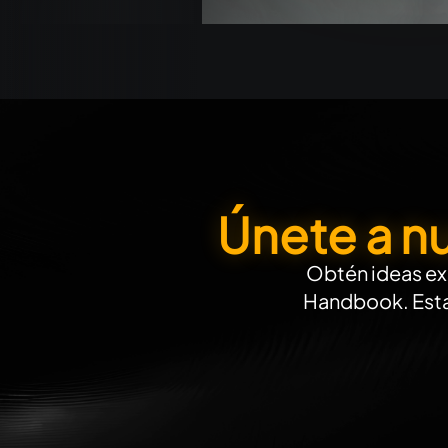
Únete a n
Obtén ideas exc
Handbook. Esta 