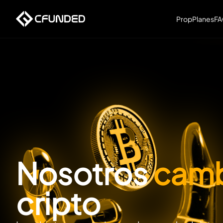
Prop
Planes
F
Nosotros
camb
cripto