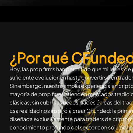
¿Por qué CFunde
Hoy, las prop firms han permitido que millones de 
suficiente evolucionen hasta convertirse en trade
Sin embargo, nuestra amplia experiencia en cripto 
mayoría de prop firms atienden mercados tradicio
clásicas, sin cubrir las necesidades únicas del trad
Esa realidad nos inspiró a crear CFunded: la primer
diseñada exclusivamente para traders de cript
conocimiento profundo del sector con solucione