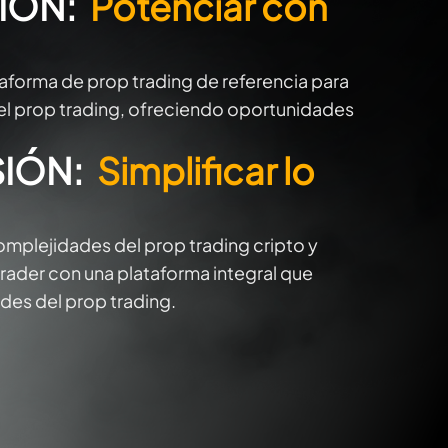
IÓN:
Potenciar con
ataforma de prop trading de referencia para
 el prop trading, ofreciendo oportunidades
SIÓN:
Simplificar lo
omplejidades del prop trading cripto y
trader con una plataforma integral que
des del prop trading.