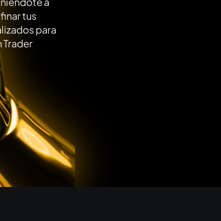
uniéndote a
finar tus
lizados para
n Trader