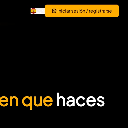
Iniciar sesión / registrarse
ES
 en que
haces