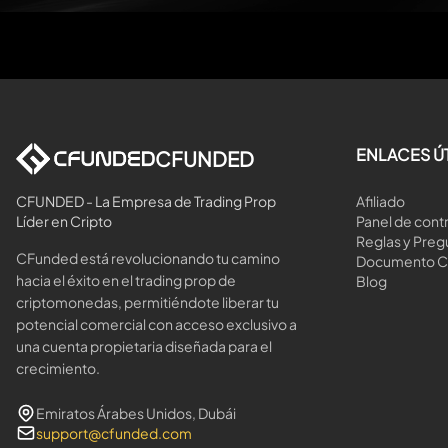
ENLACES Ú
CFUNDED
CFUNDED - La Empresa de Trading Prop
Afiliado
Líder en Cripto
Panel de contr
Reglas y Preg
CFunded está revolucionando tu camino
Documento 
hacia el éxito en el trading prop de
Blog
criptomonedas, permitiéndote liberar tu
potencial comercial con acceso exclusivo a
una cuenta propietaria diseñada para el
crecimiento.
Emiratos Árabes Unidos, Dubái
support@cfunded.com